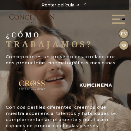
Rentar película ->
¿CÓMO
EN
TRABAJAMOS?
ES
Concepción es un proyecto desarrollado por
dos productoras cinematográficas mexicanas:
Con dos perfiles diferentes, creemos que
nuestra experiencia, talentos y habilidades se
complementan ampliamente y nos hacen
capaces de producir películas y series