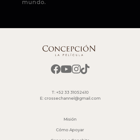
mundo.
T: +52 33 31052410
E: crossechannel@gmail.com
Misión
Cómo Apoyar